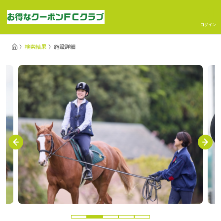
ログイン
検索結果
施設詳細