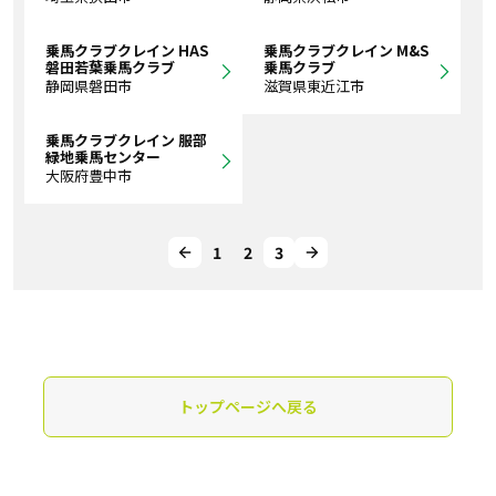
乗馬クラブクレイン HAS
乗馬クラブクレイン M&S
磐田若葉乗馬クラブ
乗馬クラブ
静岡県磐田市
滋賀県東近江市
乗馬クラブクレイン 服部
緑地乗馬センター
大阪府豊中市
1
2
3
トップページへ戻る