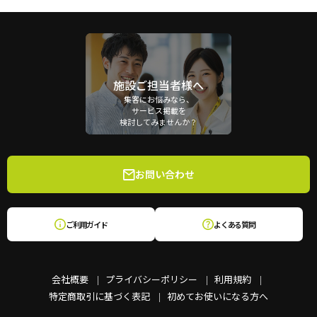
施設ご担当者様へ
集客にお悩みなら、
サービス掲載を
検討してみませんか？
お問い合わせ
ご利用ガイド
よくある質問
会社概要
プライバシーポリシー
利用規約
特定商取引に基づく表記
初めてお使いになる方へ