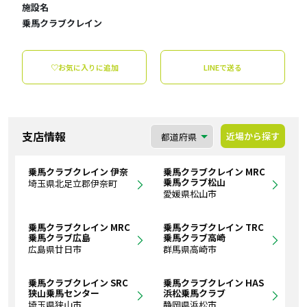
施設名
乗馬クラブクレイン
♡お気に入りに追加
LINEで送る
支店情報
近場から探す
乗馬クラブクレイン 伊奈
乗馬クラブクレイン MRC
乗馬クラブ松山
埼玉県北足立郡伊奈町
愛媛県松山市
乗馬クラブクレイン MRC
乗馬クラブクレイン TRC
乗馬クラブ広島
乗馬クラブ高崎
広島県廿日市
群馬県高崎市
乗馬クラブクレイン SRC
乗馬クラブクレイン HAS
狭山乗馬センター
浜松乗馬クラブ
埼玉県狭山市
静岡県浜松市