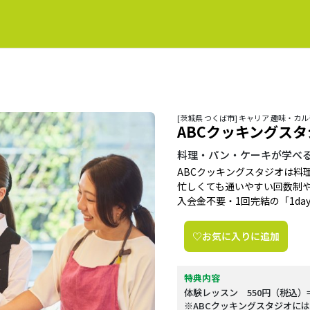
[茨城県 つくば市] キャリア 趣味・カ
ABCクッキングス
料理・パン・ケーキが学べ
ABCクッキングスタジオは料
忙しくても通いやすい回数制
入会金不要・1回完結の「1day
♡お気に入りに追加
特典内容
体験レッスン 550円（税込）
※ABCクッキングスタジオに