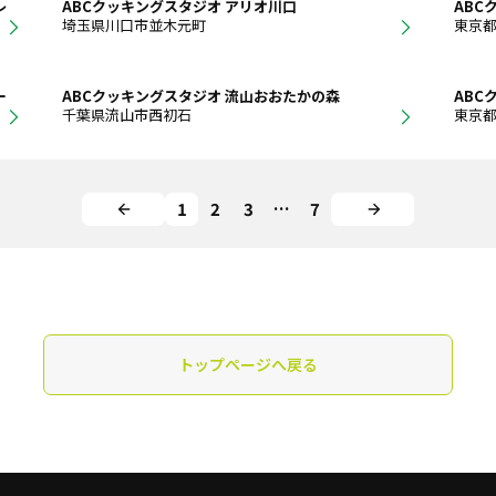
レ
ABCクッキングスタジオ アリオ川口
ABC
埼玉県川口市並木元町
東京
ー
ABCクッキングスタジオ 流山おおたかの森
ABC
千葉県流山市西初石
東京
1
2
3
…
7
トップページへ戻る