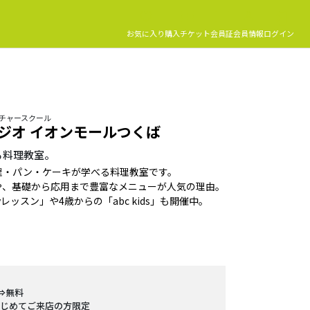
お気に入り
購入チケット
会員証
会員情報
ログイン
ルチャースクール
タジオ イオンモールつくば
る料理教室。
理・パン・ケーキが学べる料理教室です。
や、基礎から応用まで豊富なメニューが人気の理由。
レッスン」や4歳からの「abc kids」も開催中。
⇒無料
はじめてご来店の方限定