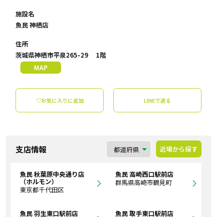
施設名
魚民 神栖店
住所
茨城県神栖市平泉265-29 1階
MAP
♡お気に入りに追加
LINEで送る
支店情報
近場から探す
魚民 秋葉原中央通り店
魚民 高崎西口駅前店
（ホルモン）
群馬県高崎市鶴見町
東京都千代田区
魚民 羽生東口駅前店
魚民 取手東口駅前店