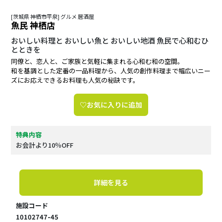
[茨城県 神栖市平泉] グルメ 居酒屋
魚民 神栖店
おいしい料理と おいしい魚と おいしい地酒 魚民で心和むひ
とときを
同僚と、恋人と、ご家族と気軽に集まれる心和む和の空間。
和を基調とした定番の一品料理から、人気の創作料理まで幅広いニー
ズにお応えできるお料理も人気の秘訣です。
♡お気に入りに追加
特典内容
お会計より10％OFF
詳細を見る
施設コード
10102747-45