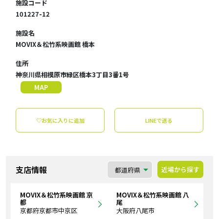
施設コード
101227-12
施設名
MOVIX＆松竹系映画館 橋本
住所
神奈川県相模原市緑区橋本3丁目3番1号
MAP
♡お気に入りに追加
LINEで送る
支店情報
近場から探す
MOVIX＆松竹系映画館 京
MOVIX＆松竹系映画館 八
都
尾
京都府京都市中京区
大阪府八尾市