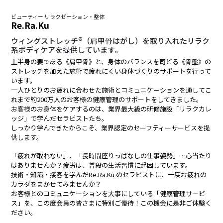
ビューティー リラクゼーション・整体
Re.Ra.Ku
ウィングストレッチ®（肩甲骨はがし）を取り入れたリラク
系ボディケアを提供しています。
上半身の要である《肩甲骨》と、身体のバランスを司どる《骨盤》の
ストレッチを加えた施術で疲れにくい身体づくりのサポートを行って
います。
一人ひとりのお疲れに合わせた施術とコミュニケーションを通してこ
れまで約200万人のお客様の健康管理のサポートをしてきました。
お客様のお身体をケアするのは、業界最大級の研修施設「リラクカレ
ッジ」で学んだセラピストたち。
しっかり学んできたからこそ、業界認定のセーフティーサービスを提
供します。
「疲れが取れない」、「長時間座りっぱなしの仕事姿勢」…心当たり
はありませんか？疲労は、普段の生活習慣に起因しています。
技術・知識・接客を学んだRe.Ra.Ku のセラピストに、一度お疲れの
カラダをまかせてみませんか？
お客様とのコミュニケーションを大事にしている「健康管理サービ
ス」を、この度会員の皆さまに特別ご優待！この機会に是非ご体験く
ださい。