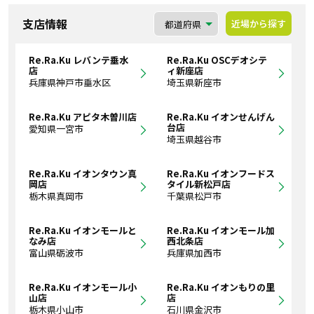
支店情報
近場から探す
Re.Ra.Ku レバンテ垂水
Re.Ra.Ku OSCデオシテ
店
ィ新座店
兵庫県神戸市垂水区
埼玉県新座市
Re.Ra.Ku アピタ木曽川店
Re.Ra.Ku イオンせんげん
台店
愛知県一宮市
埼玉県越谷市
Re.Ra.Ku イオンタウン真
Re.Ra.Ku イオンフードス
岡店
タイル新松戸店
栃木県真岡市
千葉県松戸市
Re.Ra.Ku イオンモールと
Re.Ra.Ku イオンモール加
なみ店
西北条店
富山県砺波市
兵庫県加西市
Re.Ra.Ku イオンモール小
Re.Ra.Ku イオンもりの里
山店
店
栃木県小山市
石川県金沢市