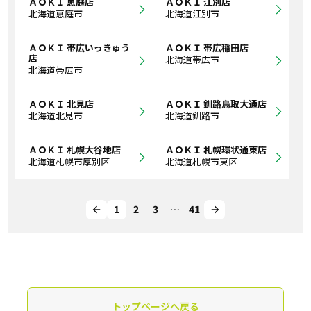
ＡＯＫＩ 恵庭店
ＡＯＫＩ 江別店
北海道恵庭市
北海道江別市
ＡＯＫＩ 帯広いっきゅう
ＡＯＫＩ 帯広稲田店
店
北海道帯広市
北海道帯広市
ＡＯＫＩ 北見店
ＡＯＫＩ 釧路鳥取大通店
北海道北見市
北海道釧路市
ＡＯＫＩ 札幌大谷地店
ＡＯＫＩ 札幌環状通東店
北海道札幌市厚別区
北海道札幌市東区
1
2
3
…
41
トップページへ戻る