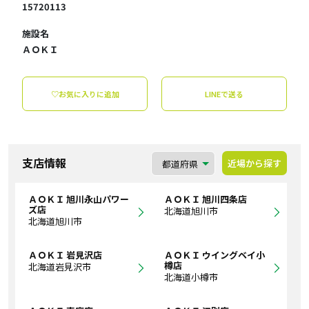
15720113
施設名
ＡＯＫＩ
♡お気に入りに追加
LINEで送る
支店情報
近場から探す
ＡＯＫＩ 旭川永山パワー
ＡＯＫＩ 旭川四条店
ズ店
北海道旭川市
北海道旭川市
ＡＯＫＩ 岩見沢店
ＡＯＫＩ ウイングベイ小
樽店
北海道岩見沢市
北海道小樽市