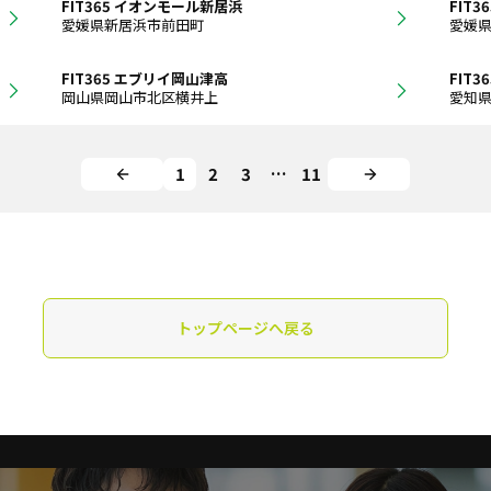
FIT365 イオンモール新居浜
FIT3
愛媛県新居浜市前田町
愛媛
FIT365 エブリイ岡山津高
FIT
岡山県岡山市北区横井上
愛知
1
2
3
…
11
トップページへ戻る