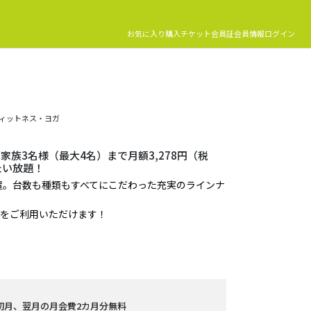
お気に入り
購入チケット
会員証
会員情報
ログイン
フィットネス・ヨガ
ご家族3名様（最大4名）まで月額3,278円（税
たい放題！
置。台数も種類もすべてにこだわった充実のラインナ
5 をご利用いただけます！
会初月、翌月の月会費2カ月分無料