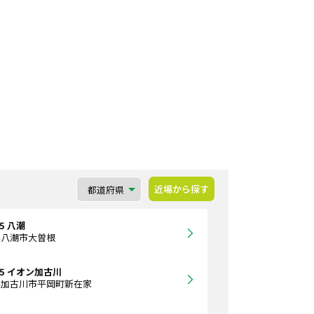
近場から探す
65 八潮
県八潮市大曽根
365 イオン加古川
県加古川市平岡町新在家