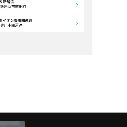
65 新居浜
県新居浜市前田町
365 イオン豊川開運通
県豊川市開運通