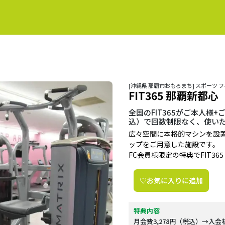
[沖縄県 那覇市おもろまち] スポーツ 
FIT365 那覇新都心
全国のFIT365がご本人様+
込）で回数制限なく、使い
広々空間に本格的マシンを設
ップをご用意した施設です。
FC会員様限定の特典でFIT36
♡お気に入りに追加
特典内容
月会費3,278円（税込）→入