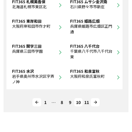
FIT365 札幌美香保
FIT365 ムサシ金沢南
北海道札幌市東区北
石川県野々市市新庄
FIT365 東岸和田
FIT365 姫路広畑
大阪府岸和田市作才町
兵庫県姫路市広畑区正門
通
FIT365 関学三田
FIT365 八千代台
兵庫県三田市学園
千葉県八千代市八千代台
東
FIT365 水沢
FIT365 和泉富秋
岩手県奥州市水沢区字斉
大阪府和泉氏富秋町
ノ神
1
…
8
9
10
11