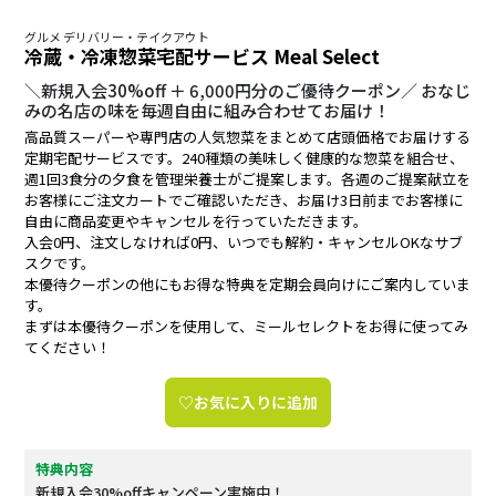
グルメ デリバリー・テイクアウト
冷蔵・冷凍惣菜宅配サービス Meal Select
＼新規入会30%off ＋ 6,000円分のご優待クーポン／ おなじ
みの名店の味を毎週自由に組み合わせてお届け！
高品質スーパーや専門店の人気惣菜をまとめて店頭価格でお届けする
定期宅配サービスです。240種類の美味しく健康的な惣菜を組合せ、
週1回3食分の夕食を管理栄養士がご提案します。各週のご提案献立を
お客様にご注文カートでご確認いただき、お届け3日前までお客様に
自由に商品変更やキャンセルを行っていただきます。
入会0円、注文しなければ0円、いつでも解約・キャンセルOKなサブ
スクです。
本優待クーポンの他にもお得な特典を定期会員向けにご案内していま
す。
まずは本優待クーポンを使用して、ミールセレクトをお得に使ってみ
てください！
♡お気に入りに追加
特典内容
新規入会30%offキャンペーン実施中！