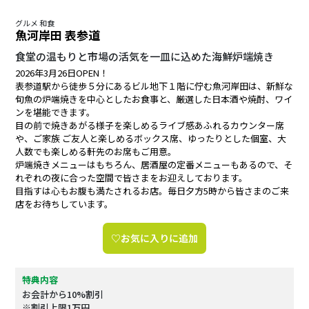
グルメ 和食
魚河岸田 表参道
食堂の温もりと市場の活気を一皿に込めた海鮮炉端焼き
2026年3月26日OPEN！
表参道駅から徒歩５分にあるビル地下１階に佇む魚河岸田は、新鮮な
旬魚の炉端焼きを中心としたお食事と、厳選した日本酒や焼酎、ワイ
ンを堪能できます。
目の前で焼きあがる様子を楽しめるライブ感あふれるカウンター席
や、ご家族 ご友人と楽しめるボックス席、ゆったりとした個室、大
人数でも楽しめる軒先のお席もご用意。
炉端焼きメニューはもちろん、居酒屋の定番メニューもあるので、そ
れぞれの夜に合った空間で皆さまをお迎えしております。
目指すは心もお腹も満たされるお店。毎日夕方5時から皆さまのご来
店をお待ちしています。
♡お気に入りに追加
特典内容
お会計から10%割引
※割引上限1万円