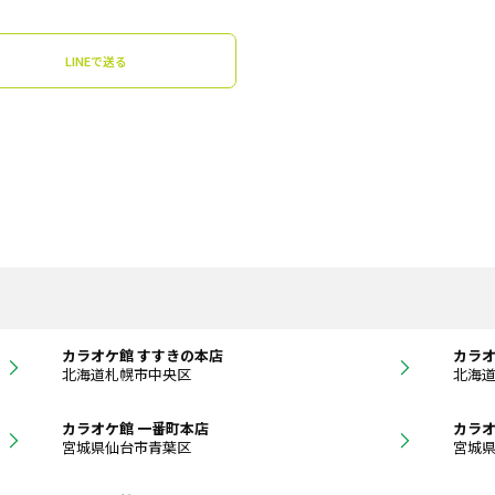
LINEで送る
カラオケ館 すすきの本店
カラオ
北海道札幌市中央区
北海
カラオケ館 一番町本店
カラオ
宮城県仙台市青葉区
宮城