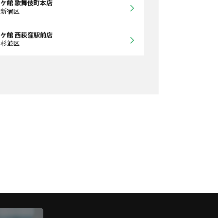
ケ館 歌舞伎町本店
都新宿区
ケ館 西荻窪駅前店
都杉並区