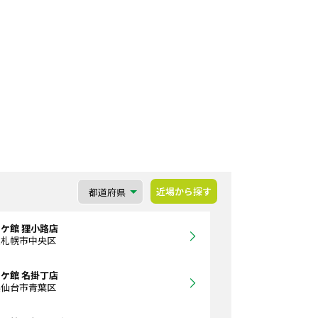
近場から探す
ケ館 狸小路店
道札幌市中央区
ケ館 名掛丁店
県仙台市青葉区