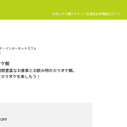
お気に入り
購入チケット
会員証
会員情報
ログイン
ラオケ・インターネットカフェ
店
オケ館
種類豊富なお食事とお飲み物のカラオケ館。
でカラオケを楽しもう！
OFF