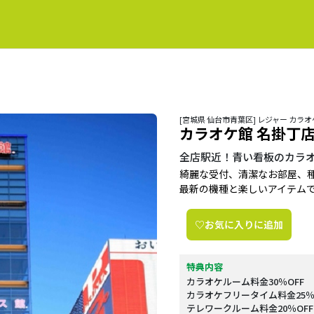
[宮城県 仙台市青葉区] レジャー カ
カラオケ館 名掛丁
全店駅近！青い看板のカラ
綺麗な受付、清潔なお部屋、
最新の機種と楽しいアイテム
♡お気に入りに追加
特典内容
カラオケルーム料金30％OFF
カラオケフリータイム料金25％
テレワークルーム料金20％OFF