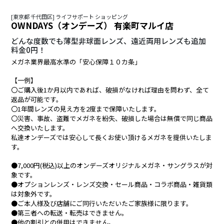
[東京都 千代田区] ライフサポート ショッピング
OWNDAYS（オンデーズ） 有楽町マルイ店
どんな度数でも薄型非球面レンズ、遠近両用レンズも追加
料金0円！
メガネ業界最高水準の「安心保障１０カ条」
【一例】
〇ご購入後1か月以内であれば、破損がなければ理由を問わず、全て
返品が可能です。
〇1年間レンズの見え方を2度まで保障いたします。
〇災害、事故、盗難でメガネを紛失、破損した場合は無償で同じ商品
へ交換いたします。
私達オンデーズでは安心して長くお使い頂けるメガネを提供いたしま
す。
●7,000円(税込)以上のオンデーズオリジナルメガネ・サングラスが対
象です。
●オプションレンズ・レンズ交換・セール商品・コラボ商品・雑貨類
は対象外です。
●ご本人様及び店舗にご同行いただいたご家族様に限ります。
●第三者への転送・転売はできません。
●他の割引との併用はできません。