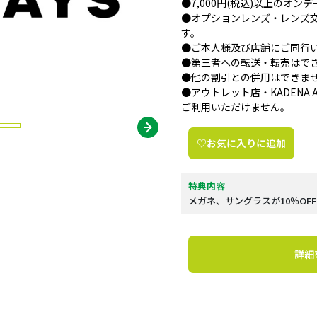
●7,000円(税込)以上のオ
●オプションレンズ・レンズ
す。
●ご本人様及び店舗にご同行
●第三者への転送・転売はで
●他の割引との併用はできま
●アウトレット店・KADENA AIR
ご利用いただけません。
♡お気に入りに追加
特典内容
メガネ、サングラスが10％OFF
詳細