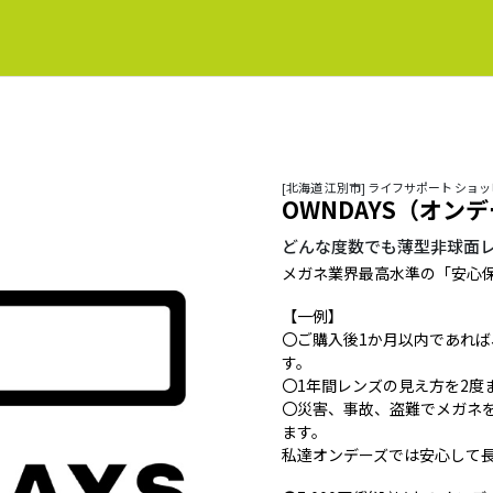
[北海道 江別市] ライフサポート ショ
OWNDAYS（オン
どんな度数でも薄型非球面
メガネ業界最高水準の「安心
【一例】
〇ご購入後1か月以内であれ
す。
〇1年間レンズの見え方を2度
〇災害、事故、盗難でメガネ
ます。
私達オンデーズでは安心して