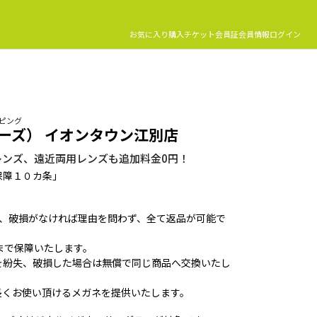
お気に入り
購入チケット
会員証
会員情報
ログイン
ッピング
デーズ） イオンタウン江別店
レンズ、遠近両用レンズも追加料金0円！
保障１０カ条」
ば、破損がなければ理由を問わず、全て返品が可能で
まで保障いたします。
を紛失、破損した場合は無償で同じ商品へ交換いたし
長くお使い頂けるメガネを提供いたします。